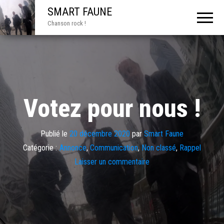
SMART FAUNE
Chanson rock !
Votez pour nous !
Publié le
20 décembre 2020
par
Smart Faune
Catégorie :
Annonce
,
Communication
,
Non classé
,
Rappel
Laisser un commentaire