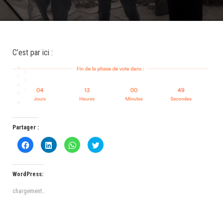
C’est par ici :
Partager :
C
C
C
C
l
l
l
l
i
i
i
i
q
q
q
q
u
u
u
u
e
e
e
e
WordPress:
z
z
z
z
p
p
p
p
o
o
o
o
chargement…
u
u
u
u
r
r
r
r
p
p
p
p
a
a
a
a
r
r
r
r