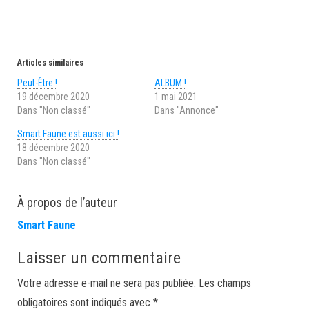
t
t
t
t
a
a
a
a
g
g
g
g
e
e
e
e
r
r
r
r
s
s
s
s
u
u
u
u
r
r
r
r
Articles similaires
F
L
W
T
a
i
h
w
Peut-Être !
ALBUM !
c
n
a
i
e
k
t
t
19 décembre 2020
1 mai 2021
b
e
s
t
Dans "Non classé"
Dans "Annonce"
o
d
A
e
o
I
p
r
k
n
p
(
Smart Faune est aussi ici !
(
(
(
o
o
o
o
u
18 décembre 2020
u
u
u
v
Dans "Non classé"
v
v
v
r
r
r
r
e
e
e
e
d
d
d
d
a
a
a
a
n
À propos de l’auteur
n
n
n
s
s
s
s
u
u
u
u
n
Smart Faune
n
n
n
e
e
e
e
n
n
n
n
o
o
o
o
u
Laisser un commentaire
u
u
u
v
v
v
v
e
e
e
e
l
Votre adresse e-mail ne sera pas publiée.
Les champs
l
l
l
l
l
l
l
e
obligatoires sont indiqués avec
*
e
e
e
f