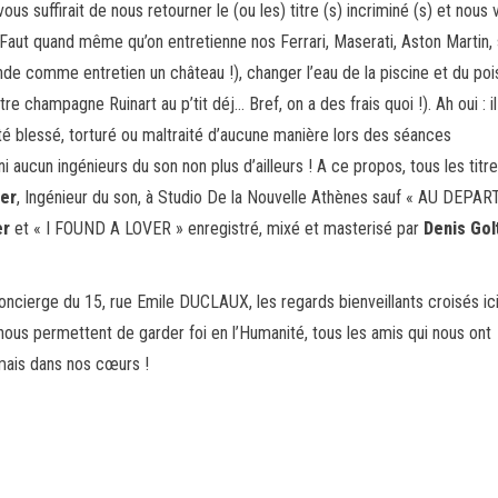
 vous suffirait de nous retourner le (ou les) titre (s) incriminé (s) et nous
 Faut quand même qu’on entretienne nos Ferrari, Maserati, Aston Martin,
e comme entretien un château !), changer l’eau de la piscine et du po
re champagne Ruinart au p’tit déj… Bref, on a des frais quoi !). Ah oui : il
été blessé, torturé ou maltraité d’aucune manière lors des séances
 aucun ingénieurs du son non plus d’ailleurs ! A ce propos, tous les titr
ser
, Ingénieur du son, à Studio De la Nouvelle Athènes sauf « AU DEPART
er
et « I FOUND A LOVER » enregistré, mixé et masterisé par
Denis Go
oncierge du 15, rue Emile DUCLAUX, les regards bienveillants croisés ici 
i nous permettent de garder foi en l’Humanité, tous les amis qui nous ont
jamais dans nos cœurs !