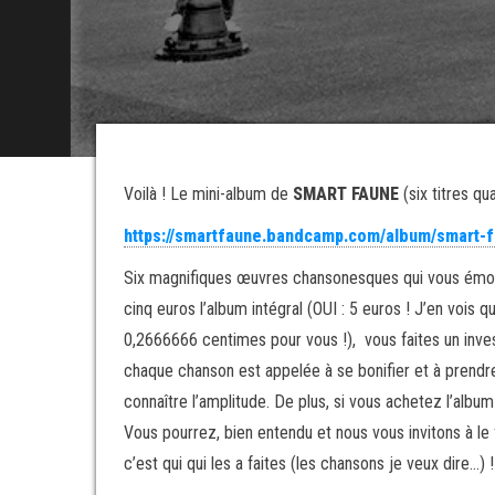
Voilà ! Le mini-album de
SMART FAUNE
(six titres q
https://smartfaune.bandcamp.com/album/smart-
Six magnifiques œuvres chansonesques qui vous émouvro
cinq euros l’album intégral (OUI : 5 euros ! J’en vois 
0,2666666 centimes pour vous !), vous faites un inves
chaque chanson est appelée à se bonifier et à prendr
connaître l’amplitude. De plus, si vous achetez l’albu
Vous pourrez, bien entendu et nous vous invitons à le 
c’est qui qui les a faites (les chansons je veux dire…) !