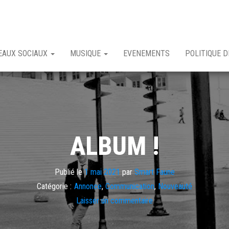
EAUX SOCIAUX
MUSIQUE
EVENEMENTS
POLITIQUE D
ALBUM !
Publié le
1 mai 2021
par
Smart Faune
Catégorie :
Annonce
,
Communication
,
Nouveauté
Laisser un commentaire