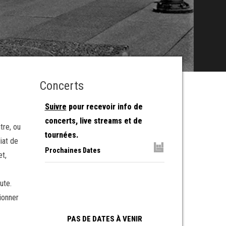
Concerts
Suivre
pour recevoir info de
concerts, live streams et de
tre, ou
tournées.
iat de
Prochaines Dates
et,
ute.
ionner
PAS DE DATES À VENIR