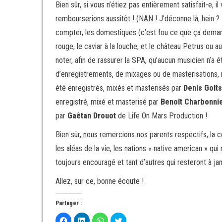
Bien sûr, si vous n’étiez pas entièrement satisfait-e, il
rembourserions aussitôt ! (NAN ! J’déconne là, hein ?
compter, les domestiques (c’est fou ce que ça demand
rouge, le caviar à la louche, et le château Petrus ou aut
noter, afin de rassurer la SPA, qu’aucun musicien n’a 
d’enregistrements, de mixages ou de masterisations, ni
été enregistrés, mixés et masterisés par
Denis Golt
enregistré, mixé et masterisé par
Benoît Charbonni
par
Gaêtan Drouot
de Life On Mars Production !
Bien sûr, nous remercions nos parents respectifs, la c
les aléas de la vie, les nations « native american » qu
toujours encouragé et tant d’autres qui resteront à 
Allez, sur ce, bonne écoute !
Partager :
C
C
C
C