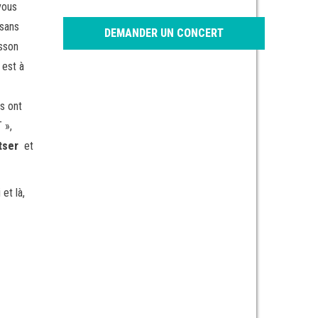
 vous
 sans
DEMANDER UN CONCERT
isson
 est à
es ont
 »,
ltser
et
et là,