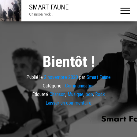
SMART FAUNE
Chanson rock !
Bientôt !
Publié le
2 novembre 2020
par
Smart Faune
Catégorie :
Communication
Étiqueté
Chanson
,
Musique
,
pop
,
Rock
Laisser un commentaire