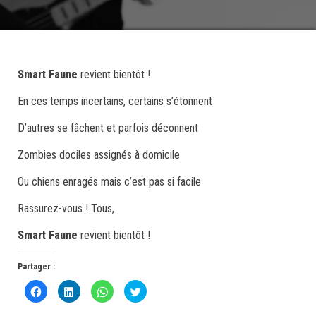
Smart Faune
revient bientôt !
En ces temps incertains, certains s’étonnent
D’autres se fâchent et parfois déconnent
Zombies dociles assignés à domicile
Ou chiens enragés mais c’est pas si facile
Rassurez-vous ! Tous,
Smart Faune
revient bientôt !
Partager :
C
C
C
C
l
l
l
l
i
i
i
i
q
q
q
q