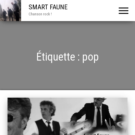
SMART FAUNE
Chanson rock !
Étiquette :
pop