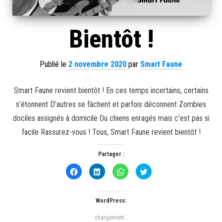
Bientôt !
Publié le
2 novembre 2020
par
Smart Faune
Smart Faune revient bientôt ! En ces temps incertains, certains
s’étonnent D’autres se fâchent et parfois déconnent Zombies
dociles assignés à domicile Ou chiens enragés mais c’est pas si
facile Rassurez-vous ! Tous, Smart Faune revient bientôt !
Partager :
C
C
C
C
l
l
l
l
i
i
i
i
q
q
q
q
u
u
u
u
e
e
e
e
WordPress:
z
z
z
z
p
p
p
p
o
o
o
o
chargement…